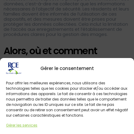
données, c’est-à-dire ne collecter que les informations
nécessaires à l’objectif de sécurité. Les résidents et leurs
familles doivent être informés de l’utilisation de ces
dispositifs, et des mesures doivent être prises pour
protéger les données collectées. Cela inclut la limitation
de l’accès aux enregistrements et l’établissement de
procédures claires pour la gestion des images.
Alors, où et comment
installer une caméra en
Gérer le consentement
EHPAD ?
Pour offrir les meilleures expériences, nous utilisons des
technologies telles que les cookies pour stocker et/ou accéder aux
informations des appareils. Le fait de consentir à ces technologies
nous permettra de traiter des données telles que le comportement
de navigation ou les ID uniques sur ce site. Le fait de ne pas
consentir ou de retirer son consentement peut avoir un effet négatif
sur certaines caractéristiques et fonctions.
Gérer les services