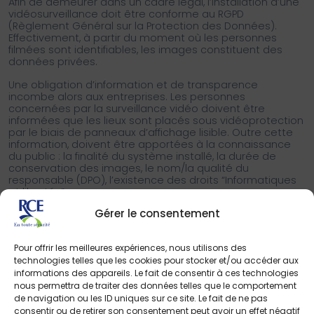
Afin de demeurer dans un cadre légal, l’installation d’une
vidéosurveillance doit être conforme au RGPD
(Règlement Général sur la Protection des Données).
Effectivement, à partir du moment où les personnes
filmées sont identifiables, les images constituent des
données privées.
Une obligation d’information et de transparence
incombe alors aux entreprises. Les personnes
concernées par la surveillance vidéo doivent être
informées que les lieux sont placés sous vidéoprotection
par le biais de panneaux d’affichage lisible. Outre cette
information, doivent être apportées à la connaissance
du public : la finalité du système installé, la durée de
conservation des images, le nom/la qualité du
responsable (DPO), l’existence des droits “Informatiques
et libertés”.
Gérer le consentement
D’autre part, il existe d’autres formalités à respecter,
toujours en relation avec le RGPD :
Pour offrir les meilleures expériences, nous utilisons des
Lorsqu’elles sont installées dans des zones privées
technologies telles que les cookies pour stocker et/ou accéder aux
de l’entreprise, les caméras ne sont plus soumises à
informations des appareils. Le fait de consentir à ces technologies
l’obligation de déclaration auprès de la CNIL. A la
place, il est impératif de tenir un registre de
nous permettra de traiter des données telles que le comportement
traitement des données.
de navigation ou les ID uniques sur ce site. Le fait de ne pas
Le DPO (Délégué à la Protection des Données)
consentir ou de retirer son consentement peut avoir un effet négatif