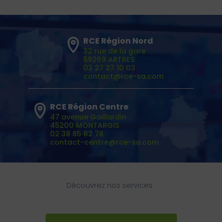
RCE Région Nord
32 rue de la gare
59269 ARTRES
03 27 27 10 03
contact@rce-sa.com
RCE Région Centre
47 avenue Gaillardin
45200 MONTARGIS
02 38 85 62 78
contact-centre@rce-sa.com
Découvrez nos services :