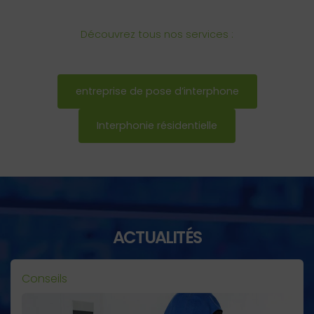
Découvrez tous nos services :
entreprise de pose d’interphone
Interphonie résidentielle
ACTUALITÉS
Conseils