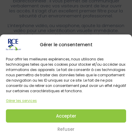
bidirectionnelle : il vous permet de communiquer
verbalement avec vos visiteurs avant de leur ouvrir
les accès. Il s’agit d’un excellent premier filtre pour la
sécurité d’un environnement professionnel.
L’interphone vidéo, ou visiophone, ajoute la dimension
vidéo pour une identification visuelle immédiate.
Cette fonctionnalité est essentielle dans les
environnements à risque ou très fréquentés, car elle
Gérer le consentement
fournit un aperçu des allées et venues au sein de
votre établissement.
Pour offrir les meilleures expériences, nous utilisons des
technologies telles que les cookies pour stocker et/ou accéder aux
informations des appareils. Le fait de consentir à ces technologies
Analogique, IP, SIP
nous permettra de traiter des données telles que le comportement
Les systèmes d’interphonie reposent généralement
de navigation ou les ID uniques sur ce site. Le fait de ne pas
sur 3 grandes technologies :
consentir ou de retirer son consentement peut avoir un effet négatif
sur certaines caractéristiques et fonctions.
Analogique :
cette technologie se démarque par
sa simplicité. La transmission du signal s’effectue
Gérer les services
sur un circuit électrique câblé reliant la platine de
rue avec le combiné intérieur. Comme il ne
dépend pas de réseau informatique, ce type
Accepter
d’interphone est robuste et fiable, et permet une
connexion câblée simple même sur une longue
distance.
Refuser