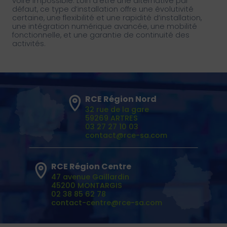
voire impossible. Loin d’être une alternative par
défaut, ce type d’installation offre une évolutivité
certaine, une flexibilité et une rapidité d’installation,
une intégration numérique avancée, une mobilité
fonctionnelle, et une garantie de continuité des
activités.
RCE Région Nord
32 rue de la gare
59269 ARTRES
03 27 27 10 03
contact@rce-sa.com
RCE Région Centre
47 avenue Gaillardin
45200 MONTARGIS
02 38 85 62 78
contact-centre@rce-sa.com