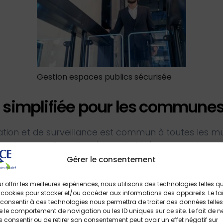
Gestion espaces publics sécurisée
 simplifiée pour les commune
lation et de surveillance est commun à toutes les mun
tous les contrôles d’accès peut s’avérer contraigna
comme les espaces municipaux à gérer sont nombreux
Gérer le consentement
spersés, l’idéal est de pouvoir disposer d’un systè
ement, il est désormais possible de contrôler les ac
r offrir les meilleures expériences, nous utilisons des technologies telles q
 cookies pour stocker et/ou accéder aux informations des appareils. Le fai
zones à partir d’une interface unique. Tous les aspec
consentir à ces technologies nous permettra de traiter des données telles
i être gérés en temps réel : surveillance, configura
 le comportement de navigation ou les ID uniques sur ce site. Le fait de n
 consentir ou de retirer son consentement peut avoir un effet négatif sur
ique des flux, gestion des alarmes, contrôle des point