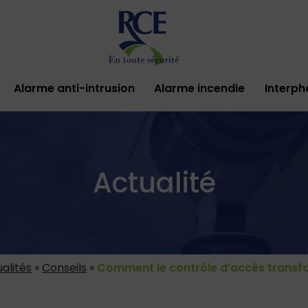
Alarme anti-intrusion
Alarme incendie
Interph
Actualité
alités
»
Conseils
»
Comment le contrôle d’accès transf