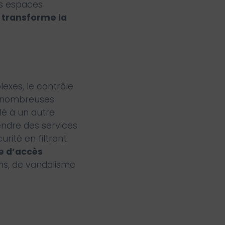
es espaces
 transforme la
lexes, le contrôle
e nombreuses
plé à un autre
endre des services
rité en filtrant
e d’accès
ons, de vandalisme