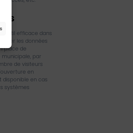
ités
es
n outil efficace dans
tocker les données
en place de
e municipale, par
mbre de visiteurs
d’ouverture en
t disponible en cas
les systèmes